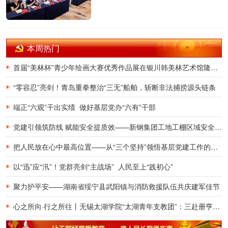
本周热门
首届“美林杯”青少年绘画大赛优秀作品展在银川韩美林艺术馆隆重开幕
“零容忍”亮剑！青岛重拳整治“三无”船舶，斩断非法捕捞源头链条
端正“六观”干出实绩 做好基层党办“六有”干部
党建引领筑防线 赋能安全提质效——新钢集团工地工棚区域安全管理创新实践研究
把人民放在心中最高位置——从“三个坚持”领悟基层党建工作的为民初心
以“迅”应“汛”！党群亮剑“主战场” 人民至上“践初心”
聚力护平安——湖南省绥宁县武阳镇与消防救援队伍共庆建军佳节
心之所向·行之所往丨无锡太湖学院“太湖青年支教团”：三赴册亨，十年之约再启盛夏