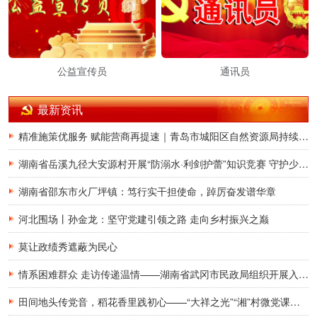
公益宣传员
通讯员
最新资讯
精准施策优服务 赋能营商再提速｜青岛市城阳区自然资源局持续升级不动产登记涉企服务 跑出改革加速度
湖南省岳溪九径大安源村开展“防溺水·利剑护蕾”知识竞赛 守护少年儿童平安暑假
湖南省邵东市火厂坪镇：笃行实干担使命，踔厉奋发谱华章
河北围场丨孙金龙：坚守党建引领之路 走向乡村振兴之巅
莫让政绩秀遮蔽为民心
情系困难群众 走访传递温情——湖南省武冈市民政局组织开展入户走访慰问活动
田间地头传党音，稻花香里践初心——“大祥之光”“湘”村微党课宣讲团走进湖南省邵阳市大祥区罗市镇和平村