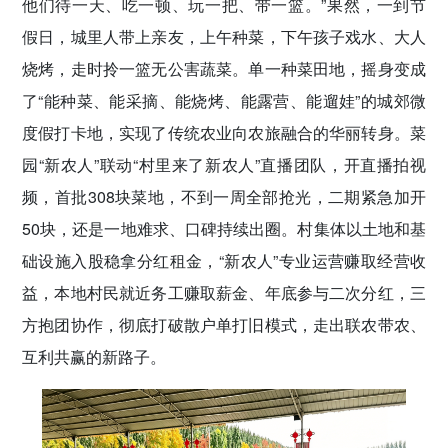
他们待一天、吃一顿、玩一把、带一篮。”果然，一到节
假日，城里人带上亲友，上午种菜，下午孩子戏水、大人
烧烤，走时拎一篮无公害蔬菜。单一种菜田地，摇身变成
了“能种菜、能采摘、能烧烤、能露营、能遛娃”的城郊微
度假打卡地，实现了传统农业向农旅融合的华丽转身。菜
园“新农人”联动“村里来了新农人”直播团队，开直播拍视
频，首批308块菜地，不到一周全部抢光，二期紧急加开
50块，还是一地难求、口碑持续出圈。村集体以土地和基
础设施入股稳拿分红租金，“新农人”专业运营赚取经营收
益，本地村民就近务工赚取薪金、年底参与二次分红，三
方抱团协作，彻底打破散户单打旧模式，走出联农带农、
互利共赢的新路子。