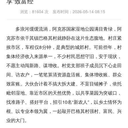
享”致富经
密切党群关系
浏览：81604 次
发布时间：2026-05-14 08:15
传递党的声音
多浪河缓缓流淌，阿克苏国家湿地公园满目青绿，阿
克苏市依干其镇巴格其村就静卧在这片生态腹地。村庄紧
挨市区，车程仅8分钟，是典型的城郊村。可前些年，村
集体经济收入来源单一，不少村民思想守旧，安于现状，
不愿主动闯新路、谋增收。村党支部班子成员沉下心走田
间、访农户，一笔笔算清资源盘活账、集体增收账、群众
致富账。大伙合计着不搞大拆大建、不盲目铺摊子，依托
毗邻湿地、靠近市区的天然优势，以共享菜园为突破口，
找准路子、搭好平台，招引10名“新农人”，以乡土情怀为
根、以专业本领为翼，一起敲开巴格其村强村、富民、兴
业的大门。