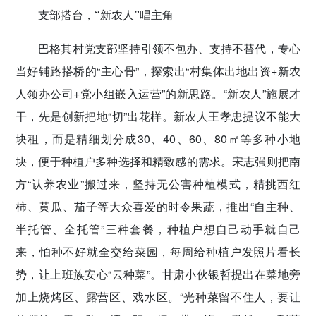
支部搭台，“新农人”唱主角
巴格其村党支部坚持引领不包办、支持不替代，专心
当好铺路搭桥的“主心骨”，探索出“村集体出地出资+新农
人领办公司+党小组嵌入运营”的新思路。“新农人”施展才
干，先是创新把地“切”出花样。新农人王孝忠提议不能大
块租，而是精细划分成30、40、60、80㎡等多种小地
块，便于种植户多种选择和精致感的需求。宋志强则把南
方“认养农业”搬过来，坚持无公害种植模式，精挑西红
柿、黄瓜、茄子等大众喜爱的时令果蔬，推出“自主种、
半托管、全托管”三种套餐，种植户想自己动手就自己
来，怕种不好就全交给菜园，每周给种植户发照片看长
势，让上班族安心“云种菜”。甘肃小伙银哲提出在菜地旁
加上烧烤区、露营区、戏水区。“光种菜留不住人，要让