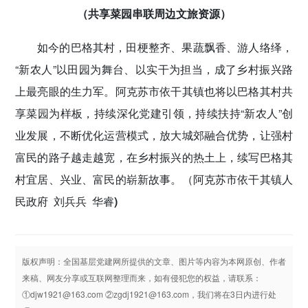
（共享菜园串联周边文旅资源）
如今的巴格其村，田梗整齐、果蔬飘香、游人络绎，
“新农人”以田园为舞台、以实干为担当，成了乡村振兴路
上最亮眼的生力军。阿克苏市依干其镇也将以巴格其村共
享菜园为样板，持续深化党建引领，持续扶持“新农人”创
业发展，不断优化运营模式，放大城郊融合优势，让强村
富民的路子越走越宽，在乡村振兴的热土上，续写巴格其
村宜居、兴业、富民的崭新故事。
（阿克苏市依干其镇人
民政府 刘兵兵 华睿)
版权声明：全国基层党建网所提供的文章、图片等内容为本网原创、作者
来稿、网友分享或互联网整理而来，如有侵犯您的权益，请联系：
①djw1921@163.com ②zgdj1921@163.com，我们将在3日内进行处