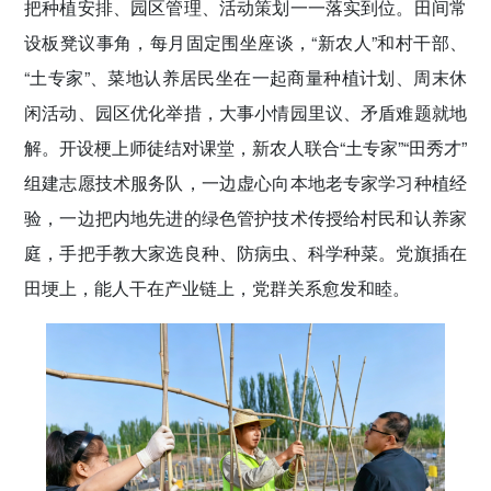
把种植安排、园区管理、活动策划一一落实到位。田间常
设板凳议事角，每月固定围坐座谈，“新农人”和村干部、
“土专家”、菜地认养居民坐在一起商量种植计划、周末休
闲活动、园区优化举措，大事小情园里议、矛盾难题就地
解。开设梗上师徒结对课堂，新农人联合“土专家”“田秀才”
组建志愿技术服务队，一边虚心向本地老专家学习种植经
验，一边把内地先进的绿色管护技术传授给村民和认养家
庭，手把手教大家选良种、防病虫、科学种菜。党旗插在
田埂上，能人干在产业链上，党群关系愈发和睦。