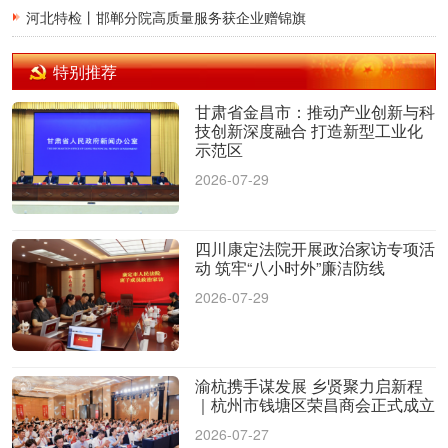
河北特检丨邯郸分院高质量服务获企业赠锦旗
特别推荐
甘肃省金昌市：推动产业创新与科
技创新深度融合 打造新型工业化
示范区
2026-07-29
四川康定法院开展政治家访专项活
动 筑牢“八小时外”廉洁防线
2026-07-29
渝杭携手谋发展 乡贤聚力启新程
｜杭州市钱塘区荣昌商会正式成立
2026-07-27