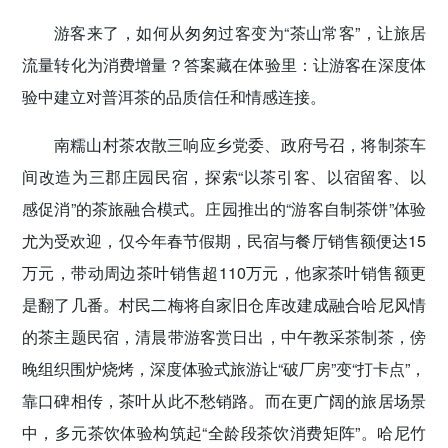
游客来了，如何从匆匆过客变为“茶山常客”，让旅居
流量转化为消费增量？答案藏在体验里：让游客在深度体
验中建立对普洱茶的品质信任和情感连接。
南糯山村茶农散三响应乡党委、政府号召，将制茶车
间改造为三郡庄园民宿，探索“以茶引客、以宿留客、以
感促消”的茶旅融合模式。庄园推出的“游客自制茶饼”体验
尤为受欢迎，仅今年春节假期，民宿与餐厅销售额便达15
万元，带动周边茶叶销售超110万元，他家茶叶销售额更
是翻了几番。村民二梅将自家旧仓库改建成融合哈尼风情
的茶主题民宿，清晨带游客赏日出，中午教采茶制茶，傍
晚组织围炉烧烤，深度体验式旅游让“破厂房”变“打卡点”，
靠口碑相传，茶叶从此不愁销路。而在更广阔的旅居场景
中，多元茶饮体验构筑起“全龄段茶饮消费矩阵”。哈尼竹