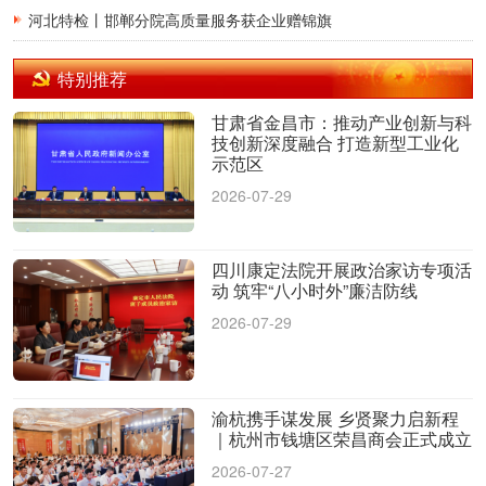
河北特检丨邯郸分院高质量服务获企业赠锦旗
特别推荐
甘肃省金昌市：推动产业创新与科
技创新深度融合 打造新型工业化
示范区
2026-07-29
四川康定法院开展政治家访专项活
动 筑牢“八小时外”廉洁防线
2026-07-29
渝杭携手谋发展 乡贤聚力启新程
｜杭州市钱塘区荣昌商会正式成立
2026-07-27