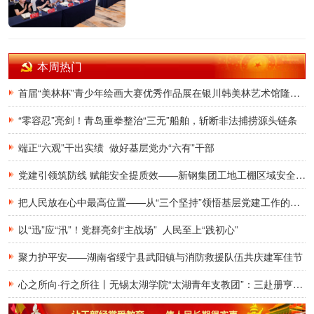
本周热门
首届“美林杯”青少年绘画大赛优秀作品展在银川韩美林艺术馆隆重开幕
“零容忍”亮剑！青岛重拳整治“三无”船舶，斩断非法捕捞源头链条
端正“六观”干出实绩 做好基层党办“六有”干部
党建引领筑防线 赋能安全提质效——新钢集团工地工棚区域安全管理创新实践研究
把人民放在心中最高位置——从“三个坚持”领悟基层党建工作的为民初心
以“迅”应“汛”！党群亮剑“主战场” 人民至上“践初心”
聚力护平安——湖南省绥宁县武阳镇与消防救援队伍共庆建军佳节
心之所向·行之所往丨无锡太湖学院“太湖青年支教团”：三赴册亨，十年之约再启盛夏