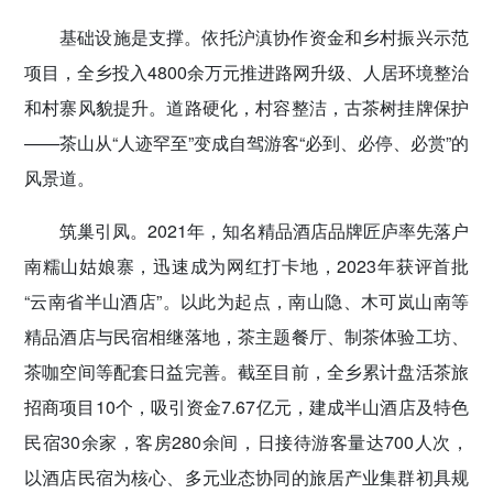
基础设施是支撑。依托沪滇协作资金和乡村振兴示范
项目，全乡投入4800余万元推进路网升级、人居环境整治
和村寨风貌提升。道路硬化，村容整洁，古茶树挂牌保护
——茶山从“人迹罕至”变成自驾游客“必到、必停、必赏”的
风景道。
筑巢引凤。2021年，知名精品酒店品牌匠庐率先落户
南糯山姑娘寨，迅速成为网红打卡地，2023年获评首批
“云南省半山酒店”。以此为起点，南山隐、木可岚山南等
精品酒店与民宿相继落地，茶主题餐厅、制茶体验工坊、
茶咖空间等配套日益完善。截至目前，全乡累计盘活茶旅
招商项目10个，吸引资金7.67亿元，建成半山酒店及特色
民宿30余家，客房280余间，日接待游客量达700人次，
以酒店民宿为核心、多元业态协同的旅居产业集群初具规