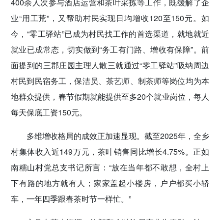
400余人次参与酒店运营和茶叶采拣等工作，既缓解了企
业“用工荒”，又帮助村民实现日均增收120至150元。如
今，“零工驿站”已成为村民找工作的首选渠道，就地就近
就业已成常态，切实做到“务工有门路、增收有保障”。前
面提到的三郡庄园主理人散三就通过“零工驿站”吸纳周边
村民到民宿务工，保洁员、茶艺师、制茶师等岗位均为本
地群众提供，春节假期就能提供至多20个就业岗位，每人
每天保底工资150元。
多维增收格局的成效正加速显现。截至2025年，全乡
村集体收入近149万元，茶叶销售同比增长4.75%。正如
南糯山村党总支书记所言：“放在当年都不敢想，全村上
下有路的地方就有人；家家盖起小楼房，户户都买小轿
车，一年四季跟春茶时节一样忙。”