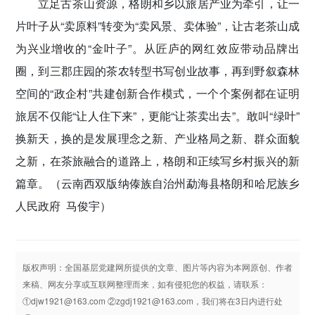
立足古茶山资源，格朗和乡以旅居产业为牵引，让一
片叶子从“卖原料”转变为“卖风景、卖体验”，让古老茶山成
为兴业增收的“金叶子”。从匠庐的网红效应带动品牌出
圈，到三郡庄园的茶农转型书写创业故事，再到野叙森林
空间的“政企村”共建创新合作模式，一个个案例都在证明
旅居不仅能“让人住下来”，更能“让茶卖出去”。敢叫“绿叶”
换新天，换的是发展理念之新、产业格局之新、群众面貌
之新，在茶旅融合的道路上，格朗和正续写乡村振兴的新
篇章。
（云南西双版纳傣族自治州勐海县格朗和哈尼族乡
人民政府 马俊宇）
版权声明：全国基层党建网所提供的文章、图片等内容为本网原创、作者
来稿、网友分享或互联网整理而来，如有侵犯您的权益，请联系：
①djw1921@163.com ②zgdj1921@163.com，我们将在3日内进行处