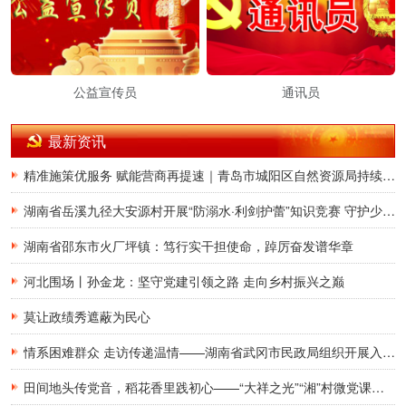
公益宣传员
通讯员
最新资讯
精准施策优服务 赋能营商再提速｜青岛市城阳区自然资源局持续升级不动产登记涉企服务 跑出改革加速度
湖南省岳溪九径大安源村开展“防溺水·利剑护蕾”知识竞赛 守护少年儿童平安暑假
湖南省邵东市火厂坪镇：笃行实干担使命，踔厉奋发谱华章
河北围场丨孙金龙：坚守党建引领之路 走向乡村振兴之巅
莫让政绩秀遮蔽为民心
情系困难群众 走访传递温情——湖南省武冈市民政局组织开展入户走访慰问活动
田间地头传党音，稻花香里践初心——“大祥之光”“湘”村微党课宣讲团走进湖南省邵阳市大祥区罗市镇和平村