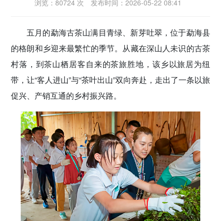
浏览：80724 次
发布时间：2026-05-22 08:41
密切党群关系
五月的勐海古茶山满目青绿、新芽吐翠，位于勐海县
传递党的声音
的格朗和乡迎来最繁忙的季节。从藏在深山人未识的古茶
村落，到茶山栖居客自来的茶旅胜地，该乡以旅居为纽
带，让“客人进山”与“茶叶出山”双向奔赴，走出了一条以旅
促兴、产销互通的乡村振兴路。