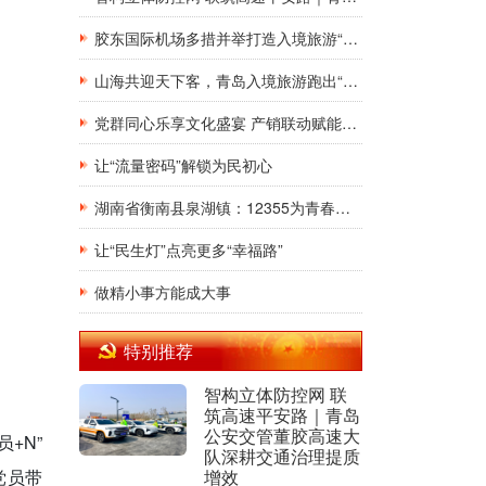
胶东国际机场多措并举打造入境旅游“第一窗口”九项举措精准发力，助力青岛建设国际滨海旅游度假胜地
山海共迎天下客，青岛入境旅游跑出“加速度”，向世界发出“青春之约”
党群同心乐享文化盛宴 产销联动赋能乡村振兴
让“流量密码”解锁为民初心
湖南省衡南县泉湖镇：12355为青春护航，暑期安全法治宣讲“润”童心
让“民生灯”点亮更多“幸福路”
做精小事方能成大事
特别推荐
智构立体防控网 联
筑高速平安路｜青岛
公安交管董胶高速大
+N”
队深耕交通治理提质
增效
党员带