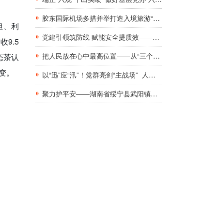
胶东国际机场多措并举打造入境旅游“第一窗口”九项举措精准发力，助力青岛建设国际滨海旅游度假胜地
担、利
党建引领筑防线 赋能安全提质效——新钢集团工地工棚区域安全管理创新实践研究
9.5
把人民放在心中最高位置——从“三个坚持”领悟基层党建工作的为民初心
态茶认
变。
以“迅”应“汛”！党群亮剑“主战场” 人民至上“践初心”
聚力护平安——湖南省绥宁县武阳镇与消防救援队伍共庆建军佳节