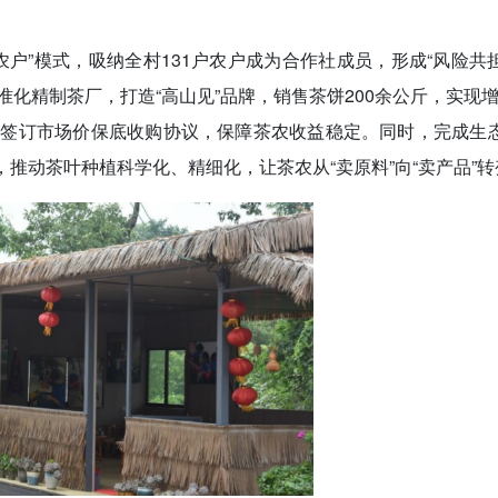
农户”模式，吸纳全村131户农户成为合作社成员，形成“风险共
准化精制茶厂，打造“高山见”品牌，销售茶饼200余公斤，实现增收
农签订市场价保底收购协议，保障茶农收益稳定。同时，完成生
，推动茶叶种植科学化、精细化，让茶农从“卖原料”向“卖产品”转