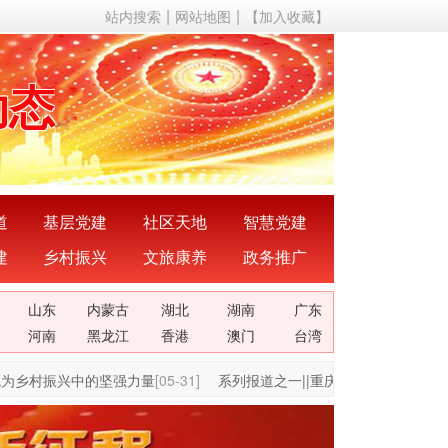
站内搜索
网站地图
【加入收藏】
声音
动态
成果
成就
道
基层党建
社区天地
智慧党建
建
乡村振兴
文旅康养
政务推广
理论
山东
内蒙古
湖北
湖南
广东
关系
河南
黑龙江
香港
澳门
台湾
乡村振兴中的坚强力量
[05-31]
系列报道之一||重庆海龙村：党建统领
声音