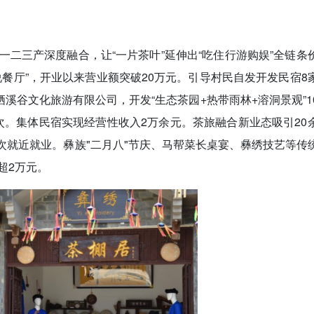
二三产深度融合，让“一片茶叶”延伸出“吃住行游购娱”全链条
餐厅”，开业以来营业额突破20万元。引导村民自发开发民宿8
栖溪谷文化旅游有限公司，开发“生态茶园+热带雨林+溶洞景观”1
余人次。集体民宿实现经营性收入2万余元。茶旅融合新业态吸引20
人次就近就业。彝族"二月八"节庆、马帮菜长桌宴、彝绣技艺等传
超2万元。