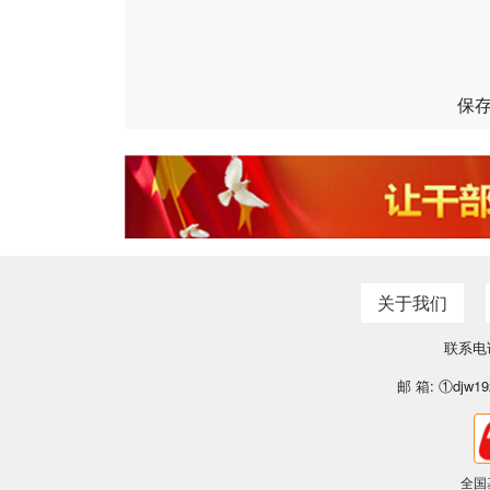
保
关于我们
联系电话
邮 箱: ①djw19
全国基