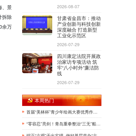
2026-08-07
海、景
计拆除
甘肃省金昌市：推动
产业创新与科技创新
0余万
深度融合 打造新型
工业化示范区
2026-07-29
四川康定法院开展政
治家访专项活动 筑
牢“八小时外”廉洁防
线
2026-07-29
本周热门
首届“美林杯”青少年绘画大赛优秀作品展在银川韩美林艺术馆隆重开幕
“零容忍”亮剑！青岛重拳整治“三无”船舶，斩断非法捕捞源头链条
端正“六观”干出实绩 做好基层党办“六有”干部