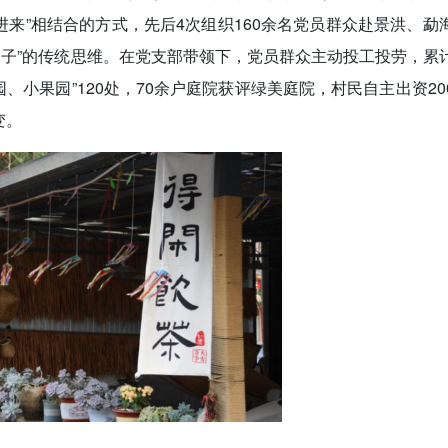
进来”相结合的方式，先后4次组织160余名党员群众赴景洪、勐
日子”的传统思维。在党支部带领下，党员群众主动投工投劳，累
园、小果园”120处，70余户庭院获评绿美庭院，村民自主出资20
变。