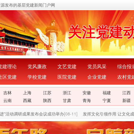
资源发布的基层党建新闻门户网
传递党的
关注党建
展示党建
宣传党建
党建理论
党风廉政
文艺党建
党员风采
综合报
社区党建
学校党建
医院党建
企业党建
农村党
传播党建
吉林
上海
江苏
浙江
安徽
福建
江西
密切党群
云南
西藏
陕西
甘肃
青海
宁夏
新疆
”活动调研成果发布会议成功举办
[08-11]
发挥文化引领作用 让文化成为
传递党的