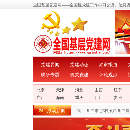
全国基层党建网——全国性党建工作学习交流、信息
党建要闻
党建动态
独家报道
调研专题
机关党建
评论观点
北京
天津
河北
山西
辽宁
广西
海南
重庆
四川
贵州
滚动新闻
分发挥党建在乡村产业振兴中的作用
[09-25]
那曲市“乡村振兴 那曲奋进