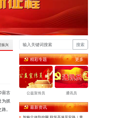
搜索
村振兴
更多
精彩专题
0亩古
公益宣传员
通讯员
社为抓
最新资讯
之路。
智构立体防控网 联筑高速平安路｜青岛公安交管董胶高速大队深耕交通治理提质增效