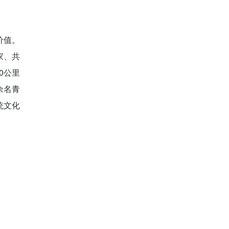
价值。
家、共
0公里
余名青
统文化