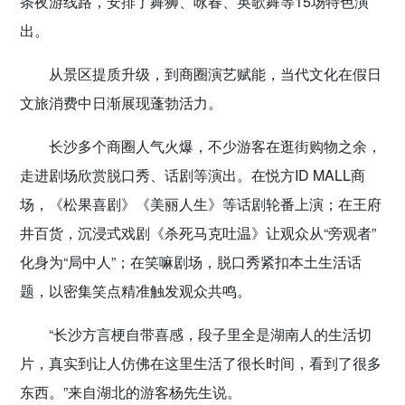
条夜游线路，安排了舞狮、咏春、英歌舞等15场特色演
出。
从景区提质升级，到商圈演艺赋能，当代文化在假日
文旅消费中日渐展现蓬勃活力。
长沙多个商圈人气火爆，不少游客在逛街购物之余，
走进剧场欣赏脱口秀、话剧等演出。在悦方ID MALL商
场，《松果喜剧》《美丽人生》等话剧轮番上演；在王府
井百货，沉浸式戏剧《杀死马克吐温》让观众从“旁观者”
化身为“局中人”；在笑嘛剧场，脱口秀紧扣本土生活话
题，以密集笑点精准触发观众共鸣。
“长沙方言梗自带喜感，段子里全是湖南人的生活切
片，真实到让人仿佛在这里生活了很长时间，看到了很多
东西。”来自湖北的游客杨先生说。