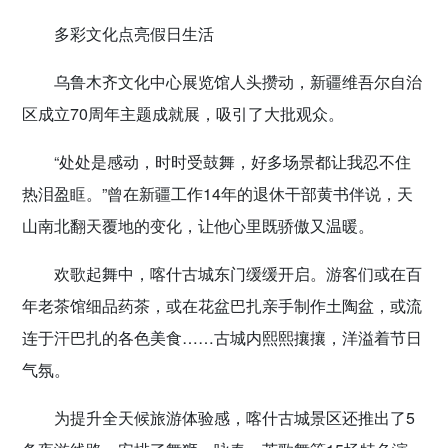
多彩文化点亮假日生活
乌鲁木齐文化中心展览馆人头攒动，新疆维吾尔自治
区成立70周年主题成就展，吸引了大批观众。
“处处是感动，时时受鼓舞，好多场景都让我忍不住
热泪盈眶。”曾在新疆工作14年的退休干部黄书伴说，天
山南北翻天覆地的变化，让他心里既骄傲又温暖。
欢歌起舞中，喀什古城东门缓缓开启。游客们或在百
年老茶馆细品药茶，或在花盆巴扎亲手制作土陶盆，或流
连于汗巴扎的各色美食……古城内熙熙攘攘，洋溢着节日
气氛。
为提升全天候旅游体验感，喀什古城景区还推出了5