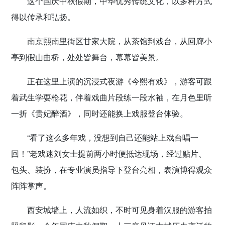
这个国庆中秋假期，中华优秀传统文化，以多种方式
得以传承和弘扬。
南京熙南里街区甘家大院，从茶馆到戏台，从回廊小
亭到假山曲桥，处处皆舞台，幕幕皆美景。
正在这里上演的沉浸式夜游《今熙有戏》，游客可跟
着武生学耍枪花，伴着戏曲片段练一段水袖，在月色里听
一折《贵妃醉酒》，同时还能换上戏服登台体验。
“看了这么多年戏，没想到自己还能站上戏台唱一
回！”老戏迷刘女士提前两小时便抵达现场，经过贴片、
包头、装扮，在专业演员指导下登台亮相，表演博得观众
阵阵掌声。
西安城墙上，人流如织，不时可见身着汉服的游客拍