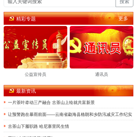
搜索
更多
精彩专题
公益宣传员
通讯员
最新资讯
一片茶叶牵动三产融合 古茶山上绘就共富新景
让预警跑在暴雨前面——云南省勐海县格朗和乡防汛减灾工作纪实
古茶山下履职路 哈尼寨里民生情