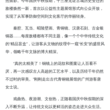
照留影。今年国庆中秋假期，十三座见证古城历史变迁的
敌楼焕然一新，首次以公益性主题展馆形式向公众开放，
实现了从军事防御空间到文化客厅的华丽转身。
秦腔、瓦当、昭陵壁画、青铜镜、汉唐石刻、古金银
铜器……每座敌楼都有不同主题，像一个个中华传统文化
的“精品盲盒”，让游客从文物的纹理中一窥“长安”的盛世风
华，领略千年文脉的博大精深。
“真的太精美了！铜镜上的花纹和图案让人百看不
厌，再一次感叹古人高超的工艺水平，以及历经千年仍然
不过时的审美。”刚刚走出古代青铜镜展馆的广州游客唐
女士说。
戏曲热、夜游潮、文创热，正随着国庆中秋假期的深
入不断升温，让传统文化以更鲜活的姿态走进大众生活。