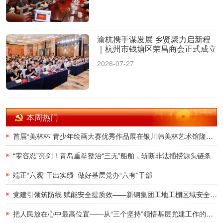
渝杭携手谋发展 乡贤聚力启新程
｜杭州市钱塘区荣昌商会正式成立
2026-07-27
本周热门
首届“美林杯”青少年绘画大赛优秀作品展在银川韩美林艺术馆隆重开幕
“零容忍”亮剑！青岛重拳整治“三无”船舶，斩断非法捕捞源头链条
端正“六观”干出实绩 做好基层党办“六有”干部
党建引领筑防线 赋能安全提质效——新钢集团工地工棚区域安全管理创新实践研究
把人民放在心中最高位置——从“三个坚持”领悟基层党建工作的为民初心