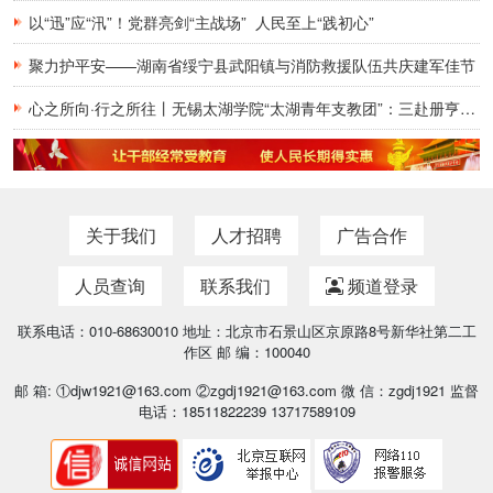
以“迅”应“汛”！党群亮剑“主战场” 人民至上“践初心”
聚力护平安——湖南省绥宁县武阳镇与消防救援队伍共庆建军佳节
心之所向·行之所往丨无锡太湖学院“太湖青年支教团”：三赴册亨，十年之约再启盛夏
关于我们
人才招聘
广告合作
人员查询
联系我们
频道登录
联系电话：010-68630010 地址：北京市石景山区京原路8号新华社第二工
作区 邮 编：100040
邮 箱: ①djw1921@163.com ②zgdj1921@163.com 微 信：zgdj1921 监督
电话：18511822239 13717589109