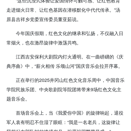
“这些沉浸式体验让爱国情怀可触可感、让红色教育
走进烟火日常、让红色基因在潜移默化中代代传承。”汤
原县吉祥乡党委宣传委员董亚茹说。
今年国庆假期，红色文化的继承和弘扬，不仅融入日
常烟火，也在激昂旋律中激荡共鸣。
江西吉安保利大剧院内灯火通明。在一曲磅礴的《庆
典序曲》中，“薪火相传 乐颂山河”国庆音乐会拉开序幕。
正在举行的2025井冈山红色文化音乐周中，中国音乐
学院民族乐团、中央歌剧院等院团将带来9场红色文化主
题音乐会。
首场音乐会上，当《我爱你中国》的旋律响起，退役
军人袁有明忍不住湿了眼眶：“我是一名老兵，这旋律让