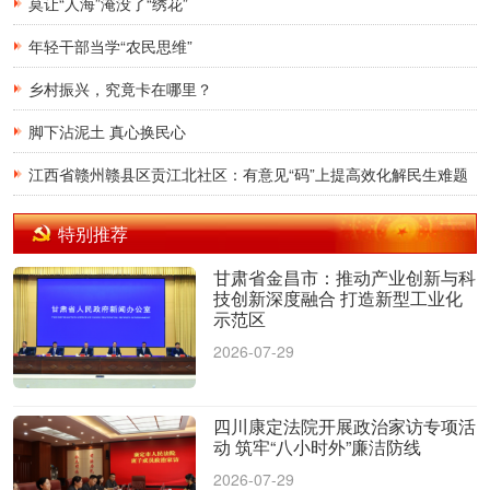
莫让“人海”淹没了“绣花”
年轻干部当学“农民思维”
乡村振兴，究竟卡在哪里？
脚下沾泥土 真心换民心
江西省赣州赣县区贡江北社区：有意见“码”上提高效化解民生难题
特别推荐
甘肃省金昌市：推动产业创新与科
技创新深度融合 打造新型工业化
示范区
2026-07-29
四川康定法院开展政治家访专项活
动 筑牢“八小时外”廉洁防线
2026-07-29