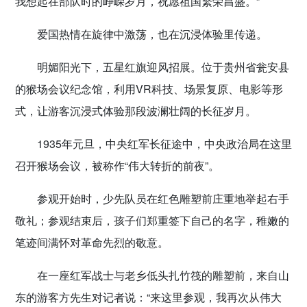
我想起在部队时的峥嵘岁月，祝愿祖国繁荣昌盛。”
爱国热情在旋律中激荡，也在沉浸体验里传递。
明媚阳光下，五星红旗迎风招展。位于贵州省瓮安县
的猴场会议纪念馆，利用VR科技、场景复原、电影等形
式，让游客沉浸式体验那段波澜壮阔的长征岁月。
1935年元旦，中央红军长征途中，中央政治局在这里
召开猴场会议，被称作“伟大转折的前夜”。
参观开始时，少先队员在红色雕塑前庄重地举起右手
敬礼；参观结束后，孩子们郑重签下自己的名字，稚嫩的
笔迹间满怀对革命先烈的敬意。
在一座红军战士与老乡低头扎竹筏的雕塑前，来自山
东的游客方先生对记者说：“来这里参观，我再次从伟大