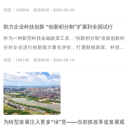
585个单位、1790人受到表彰。他们，凝练铸就了教育家精
浏览：109804
发布时间：2024-09-09
神的时代底色和崇高品质，是党和人民信赖与依靠的大国良
师。
助力企业科技创新 “创新积分制”扩展到全国试行
作为一种新型科技金融政策工具，“创新积分制”依据创新积
分对企业进行创新能力量化评价，打通财税政策、科技资
源、产业资源、金融资源支持企业创新的直接通道，精准引
浏览：158199
发布时间：2024-08-14
导技术、资金、人才、数据、土地等各类生产要素向科技型
企业有效集聚。
为转型发展注入更多“绿”意——当前抓改革促发展观