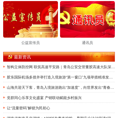
公益宣传员
通讯员
最新资讯
智构立体防控网 联筑高速平安路｜青岛公安交管董胶高速大队深耕交通治理提质增效
胶东国际机场多措并举打造入境旅游“第一窗口”九项举措精准发力，助力青岛建设国际滨海旅游度假胜地
山海共迎天下客，青岛入境旅游跑出“加速度”，向世界发出“青春之约”
党群同心乐享文化盛宴 产销联动赋能乡村振兴
让“流量密码”解锁为民初心
湖南省衡南县泉湖镇：12355为青春护航，暑期安全法治宣讲“润”童心