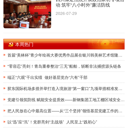
动 筑牢“八小时外”廉洁防线
2026-07-29
本周热门
首届“美林杯”青少年绘画大赛优秀作品展在银川韩美林艺术馆隆重开幕
“零容忍”亮剑！青岛重拳整治“三无”船舶，斩断非法捕捞源头链条
端正“六观”干出实绩 做好基层党办“六有”干部
胶东国际机场多措并举打造入境旅游“第一窗口”九项举措精准发力，助力青岛建设国际滨海旅游度假胜地
党建引领筑防线 赋能安全提质效——新钢集团工地工棚区域安全管理创新实践研究
把人民放在心中最高位置——从“三个坚持”领悟基层党建工作的为民初心
以“迅”应“汛”！党群亮剑“主战场” 人民至上“践初心”