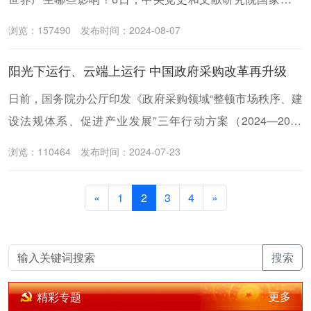
智库和新华社国家高端智库以中英文面向全球共同发布联合
浏览：157490
发布时间：2024-08-07
撰写的智库报告《以全面深化改革推进中国式现代化的重大
成就和世界贡献》。报告全文约2.4万字，系统总结了新时代
阳光下运行、云端上运行 中国政府采购改革再升级
以来中国共产党以全面深化改革推进中国式现代化的重大成
日前，国务院办公厅印发《政府采购领域“整顿市场秩序、建
就、基本遵循和世界贡献。
设法规体系、促进产业发展”三年行动方案（2024—2026
年）》（简称《行动方案》），提出“建立健全促进现代产业
浏览：110464
发布时间：2024-07-23
发展的政府采购政策功能体系”，财政部有关负责人就《行动
方案》有关问题回答了记者提问。
«
1
2
3
4
»
搜索
更多
精彩专题